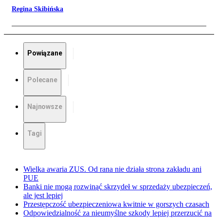
Regina Skibińska
Powiązane
Polecane
Najnowsze
Tagi
Wielka awaria ZUS. Od rana nie działa strona zakładu ani
PUE
Banki nie mogą rozwinąć skrzydeł w sprzedaży ubezpieczeń,
ale jest lepiej
Przestępczość ubezpieczeniowa kwitnie w gorszych czasach
Odpowiedzialność za nieumyślne szkody lepiej przerzucić na