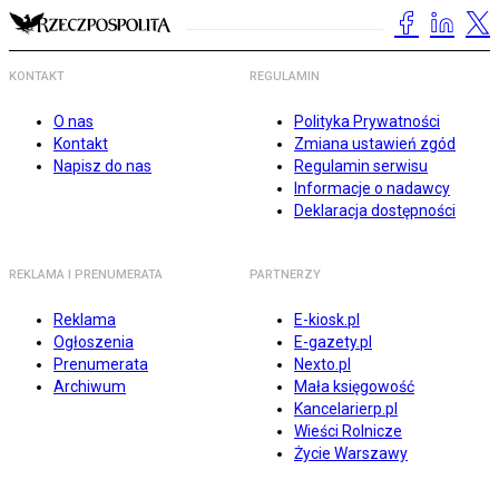
KONTAKT
REGULAMIN
O nas
Polityka Prywatności
Kontakt
Zmiana ustawień zgód
Napisz do nas
Regulamin serwisu
Informacje o nadawcy
Deklaracja dostępności
REKLAMA I PRENUMERATA
PARTNERZY
Reklama
E-kiosk.pl
Ogłoszenia
E-gazety.pl
Prenumerata
Nexto.pl
Archiwum
Mała księgowość
Kancelarierp.pl
Wieści Rolnicze
Życie Warszawy