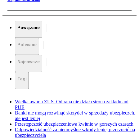
Powiązane
Polecane
Najnowsze
Tagi
Wielka awaria ZUS. Od rana nie działa strona zakładu ani
PUE
Banki nie mogą rozwinąć skrzydeł w sprzedaży ubezpieczeń,
ale jest lepiej
Przestępczość ubezpieczeniowa kwitnie w gorszych czasach
Odpowiedzialność za nieumyślne szkody lepiej przerzucić na
ubezpieczyciela