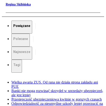
Regina Skibińska
Powiązane
Polecane
Najnowsze
Tagi
Wielka awaria ZUS. Od rana nie działa strona zakładu ani
PUE
Banki nie mogą rozwinąć skrzydeł w sprzedaży ubezpieczeń,
ale jest lepiej
Przestępczość ubezpieczeniowa kwitnie w gorszych czasach
Odpowiedzialność za nieumyślne szkody lepiej przerzucić na