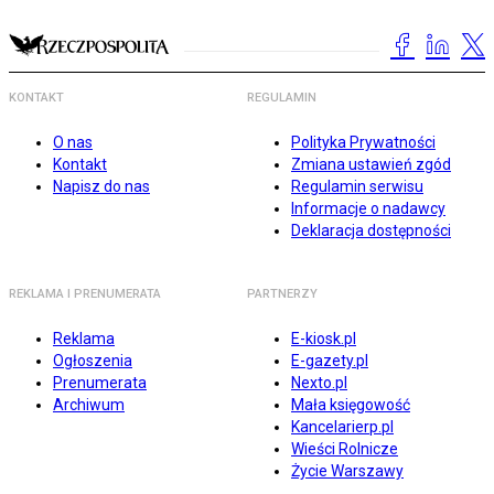
KONTAKT
REGULAMIN
O nas
Polityka Prywatności
Kontakt
Zmiana ustawień zgód
Napisz do nas
Regulamin serwisu
Informacje o nadawcy
Deklaracja dostępności
REKLAMA I PRENUMERATA
PARTNERZY
Reklama
E-kiosk.pl
Ogłoszenia
E-gazety.pl
Prenumerata
Nexto.pl
Archiwum
Mała księgowość
Kancelarierp.pl
Wieści Rolnicze
Życie Warszawy