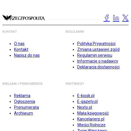
KONTAKT
REGULAMIN
O nas
Polityka Prywatności
Kontakt
Zmiana ustawień zgód
Napisz do nas
Regulamin serwisu
Informacje o nadawcy
Deklaracja dostępności
REKLAMA I PRENUMERATA
PARTNERZY
Reklama
E-kiosk.pl
Ogłoszenia
E-gazety.pl
Prenumerata
Nexto.pl
Archiwum
Mała księgowość
Kancelarierp.pl
Wieści Rolnicze
Życie Warszawy