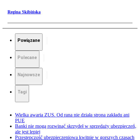
Regina Skibińska
Powiązane
Polecane
Najnowsze
Tagi
Wielka awaria ZUS. Od rana nie działa strona zakładu ani
PUE
Banki nie mogą rozwinąć skrzydeł w sprzedaży ubezpieczeń,
ale jest lepiej
Przestępczość ubezpieczeniowa kwitnie w gorszych czasach