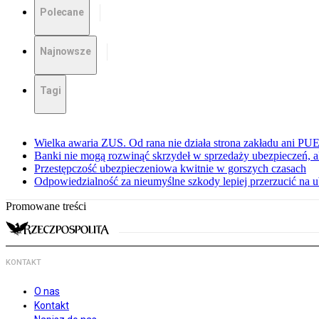
Polecane
Najnowsze
Tagi
Wielka awaria ZUS. Od rana nie działa strona zakładu ani PU
Banki nie mogą rozwinąć skrzydeł w sprzedaży ubezpieczeń, ale
Przestępczość ubezpieczeniowa kwitnie w gorszych czasach
Odpowiedzialność za nieumyślne szkody lepiej przerzucić na u
Promowane treści
KONTAKT
O nas
Kontakt