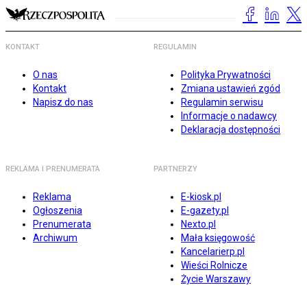
KONTAKT
REGULAMIN
O nas
Polityka Prywatności
Kontakt
Zmiana ustawień zgód
Napisz do nas
Regulamin serwisu
Informacje o nadawcy
Deklaracja dostępności
REKLAMA I PRENUMERATA
PARTNERZY
Reklama
E-kiosk.pl
Ogłoszenia
E-gazety.pl
Prenumerata
Nexto.pl
Archiwum
Mała księgowość
Kancelarierp.pl
Wieści Rolnicze
Życie Warszawy