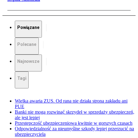
Powiązane
Polecane
Najnowsze
Tagi
Wielka awaria ZUS. Od rana nie działa strona zakładu ani
PUE
Banki nie mogą rozwinąć skrzydeł w sprzedaży ubezpieczeń,
ale jest lepiej
Przestępczość ubezpieczeniowa kwitnie w gorszych czasach
Odpowiedzialność za nieumyślne szkody lepiej przerzucić na
ubezpieczyciela