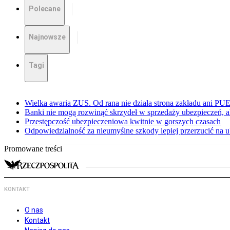
Polecane
Najnowsze
Tagi
Wielka awaria ZUS. Od rana nie działa strona zakładu ani PU
Banki nie mogą rozwinąć skrzydeł w sprzedaży ubezpieczeń, ale
Przestępczość ubezpieczeniowa kwitnie w gorszych czasach
Odpowiedzialność za nieumyślne szkody lepiej przerzucić na u
Promowane treści
KONTAKT
O nas
Kontakt