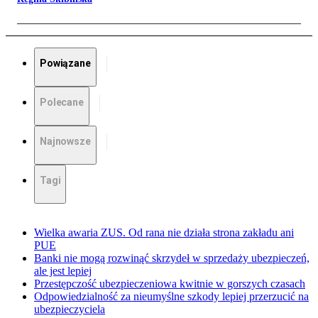
Powiązane
Polecane
Najnowsze
Tagi
Wielka awaria ZUS. Od rana nie działa strona zakładu ani
PUE
Banki nie mogą rozwinąć skrzydeł w sprzedaży ubezpieczeń,
ale jest lepiej
Przestępczość ubezpieczeniowa kwitnie w gorszych czasach
Odpowiedzialność za nieumyślne szkody lepiej przerzucić na
ubezpieczyciela