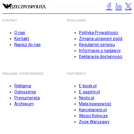
KONTAKT
REGULAMIN
O nas
Polityka Prywatności
Kontakt
Zmiana ustawień zgód
Napisz do nas
Regulamin serwisu
Informacje o nadawcy
Deklaracja dostępności
REKLAMA I PRENUMERATA
PARTNERZY
Reklama
E-kiosk.pl
Ogłoszenia
E-gazety.pl
Prenumerata
Nexto.pl
Archiwum
Mała księgowość
Kancelarierp.pl
Wieści Rolnicze
Życie Warszawy