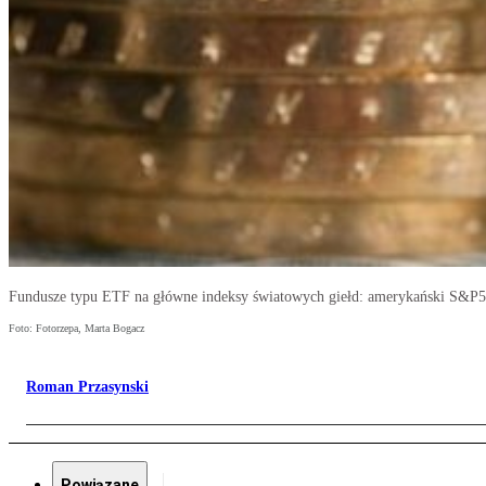
Fundusze typu ETF na główne indeksy światowych giełd: amerykański S&P500
Foto: Fotorzepa, Marta Bogacz
Roman Przasynski
Powiązane