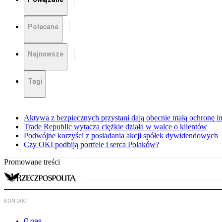
Polecane
Najnowsze
Tagi
Aktywa z bezpiecznych przystani dają obecnie małą ochronę 
Trade Republic wytacza ciężkie działa w walce o klientów
Podwójne korzyści z posiadania akcji spółek dywidendowych
Czy OKI podbiją portfele i serca Polaków?
Promowane treści
KONTAKT
O nas