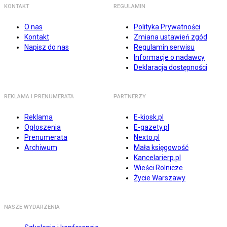
KONTAKT
REGULAMIN
O nas
Polityka Prywatności
Kontakt
Zmiana ustawień zgód
Napisz do nas
Regulamin serwisu
Informacje o nadawcy
Deklaracja dostępności
REKLAMA I PRENUMERATA
PARTNERZY
Reklama
E-kiosk.pl
Ogłoszenia
E-gazety.pl
Prenumerata
Nexto.pl
Archiwum
Mała księgowość
Kancelarierp.pl
Wieści Rolnicze
Życie Warszawy
NASZE WYDARZENIA