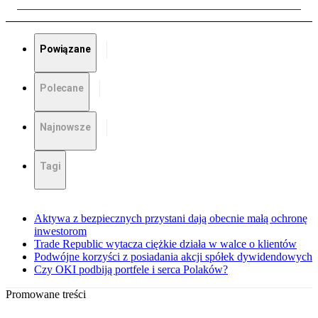
Powiązane
Polecane
Najnowsze
Tagi
Aktywa z bezpiecznych przystani dają obecnie małą ochronę
inwestorom
Trade Republic wytacza ciężkie działa w walce o klientów
Podwójne korzyści z posiadania akcji spółek dywidendowych
Czy OKI podbiją portfele i serca Polaków?
Promowane treści