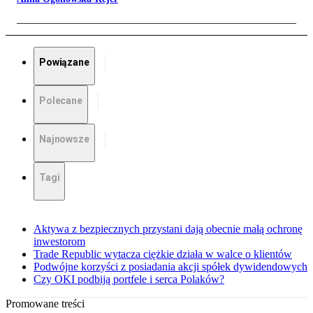
Powiązane
Polecane
Najnowsze
Tagi
Aktywa z bezpiecznych przystani dają obecnie małą ochronę
inwestorom
Trade Republic wytacza ciężkie działa w walce o klientów
Podwójne korzyści z posiadania akcji spółek dywidendowych
Czy OKI podbiją portfele i serca Polaków?
Promowane treści