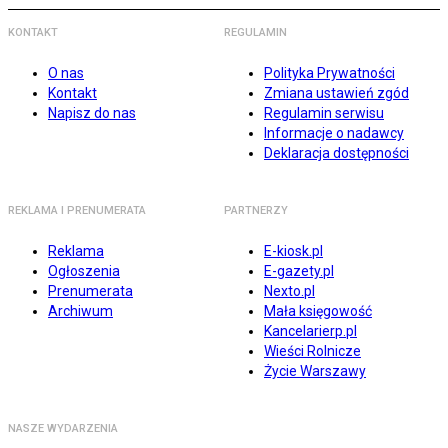
KONTAKT
REGULAMIN
O nas
Polityka Prywatności
Kontakt
Zmiana ustawień zgód
Napisz do nas
Regulamin serwisu
Informacje o nadawcy
Deklaracja dostępności
REKLAMA I PRENUMERATA
PARTNERZY
Reklama
E-kiosk.pl
Ogłoszenia
E-gazety.pl
Prenumerata
Nexto.pl
Archiwum
Mała księgowość
Kancelarierp.pl
Wieści Rolnicze
Życie Warszawy
NASZE WYDARZENIA