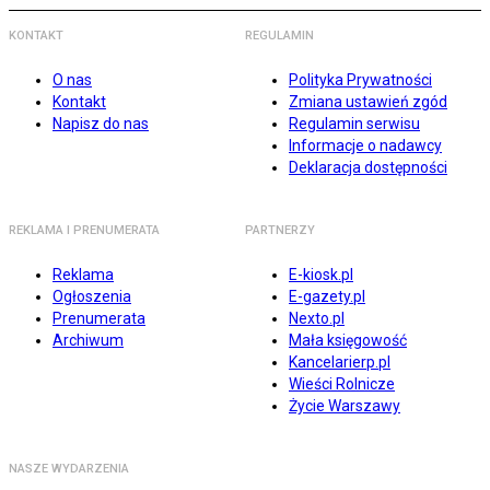
KONTAKT
REGULAMIN
O nas
Polityka Prywatności
Kontakt
Zmiana ustawień zgód
Napisz do nas
Regulamin serwisu
Informacje o nadawcy
Deklaracja dostępności
REKLAMA I PRENUMERATA
PARTNERZY
Reklama
E-kiosk.pl
Ogłoszenia
E-gazety.pl
Prenumerata
Nexto.pl
Archiwum
Mała księgowość
Kancelarierp.pl
Wieści Rolnicze
Życie Warszawy
NASZE WYDARZENIA