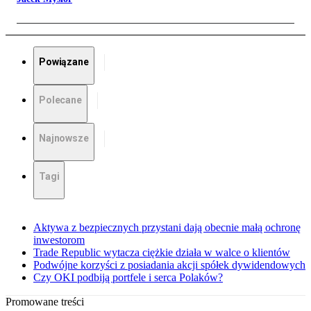
Powiązane
Polecane
Najnowsze
Tagi
Aktywa z bezpiecznych przystani dają obecnie małą ochronę
inwestorom
Trade Republic wytacza ciężkie działa w walce o klientów
Podwójne korzyści z posiadania akcji spółek dywidendowych
Czy OKI podbiją portfele i serca Polaków?
Promowane treści