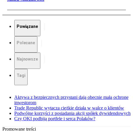
Powiązane
Polecane
Najnowsze
Tagi
Aktywa z bezpiecznych przystani dają obecnie małą ochronę
inwestorom
Trade Republic wytacza ciężkie działa w walce o klientów
Podwójne korzyści z posiadania akcji spółek dywidendowych
Czy OKI podbiją portfele i serca Polaków?
Promowane treści