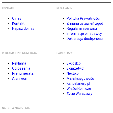
KONTAKT
REGULAMIN
O nas
Polityka Prywatności
Kontakt
Zmiana ustawień zgód
Napisz do nas
Regulamin serwisu
Informacje o nadawcy
Deklaracja dostępności
REKLAMA I PRENUMERATA
PARTNERZY
Reklama
E-kiosk.pl
Ogłoszenia
E-gazety.pl
Prenumerata
Nexto.pl
Archiwum
Mała księgowość
Kancelarierp.pl
Wieści Rolnicze
Życie Warszawy
NASZE WYDARZENIA