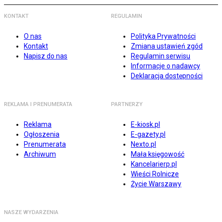
KONTAKT
REGULAMIN
O nas
Polityka Prywatności
Kontakt
Zmiana ustawień zgód
Napisz do nas
Regulamin serwisu
Informacje o nadawcy
Deklaracja dostępności
REKLAMA I PRENUMERATA
PARTNERZY
Reklama
E-kiosk.pl
Ogłoszenia
E-gazety.pl
Prenumerata
Nexto.pl
Archiwum
Mała księgowość
Kancelarierp.pl
Wieści Rolnicze
Życie Warszawy
NASZE WYDARZENIA