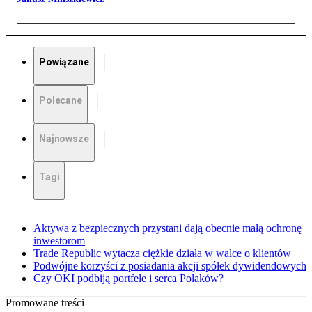
Powiązane
Polecane
Najnowsze
Tagi
Aktywa z bezpiecznych przystani dają obecnie małą ochronę
inwestorom
Trade Republic wytacza ciężkie działa w walce o klientów
Podwójne korzyści z posiadania akcji spółek dywidendowych
Czy OKI podbiją portfele i serca Polaków?
Promowane treści