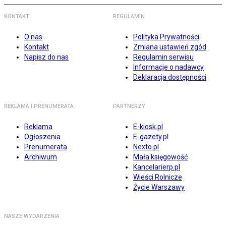
KONTAKT
REGULAMIN
O nas
Polityka Prywatności
Kontakt
Zmiana ustawień zgód
Napisz do nas
Regulamin serwisu
Informacje o nadawcy
Deklaracja dostępności
REKLAMA I PRENUMERATA
PARTNERZY
Reklama
E-kiosk.pl
Ogłoszenia
E-gazety.pl
Prenumerata
Nexto.pl
Archiwum
Mała księgowość
Kancelarierp.pl
Wieści Rolnicze
Życie Warszawy
NASZE WYDARZENIA