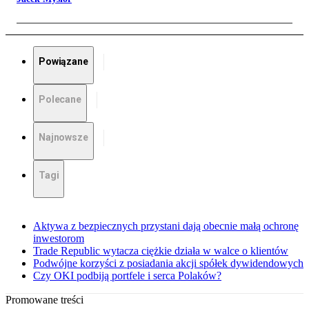
Powiązane
Polecane
Najnowsze
Tagi
Aktywa z bezpiecznych przystani dają obecnie małą ochronę
inwestorom
Trade Republic wytacza ciężkie działa w walce o klientów
Podwójne korzyści z posiadania akcji spółek dywidendowych
Czy OKI podbiją portfele i serca Polaków?
Promowane treści