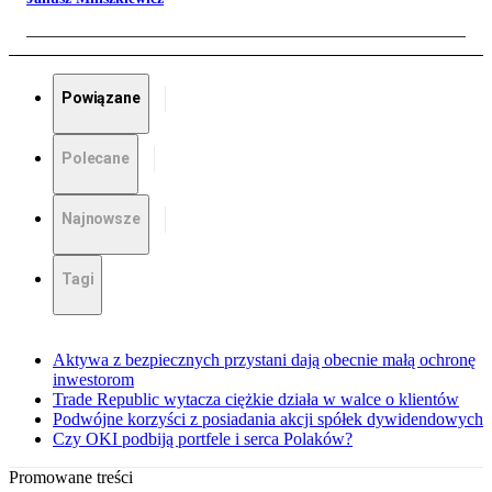
Powiązane
Polecane
Najnowsze
Tagi
Aktywa z bezpiecznych przystani dają obecnie małą ochronę
inwestorom
Trade Republic wytacza ciężkie działa w walce o klientów
Podwójne korzyści z posiadania akcji spółek dywidendowych
Czy OKI podbiją portfele i serca Polaków?
Promowane treści