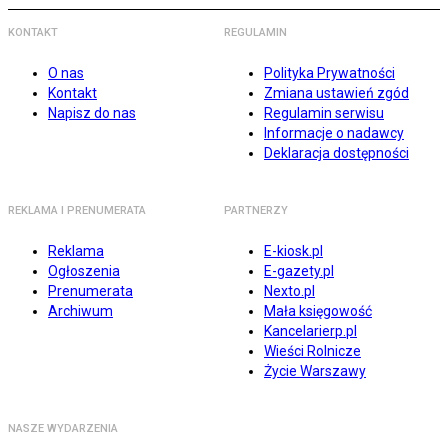
KONTAKT
REGULAMIN
O nas
Polityka Prywatności
Kontakt
Zmiana ustawień zgód
Napisz do nas
Regulamin serwisu
Informacje o nadawcy
Deklaracja dostępności
REKLAMA I PRENUMERATA
PARTNERZY
Reklama
E-kiosk.pl
Ogłoszenia
E-gazety.pl
Prenumerata
Nexto.pl
Archiwum
Mała księgowość
Kancelarierp.pl
Wieści Rolnicze
Życie Warszawy
NASZE WYDARZENIA