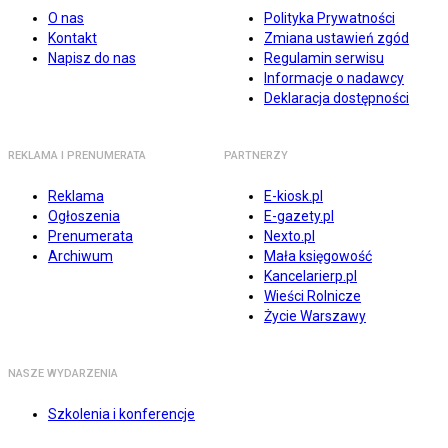
O nas
Polityka Prywatności
Kontakt
Zmiana ustawień zgód
Napisz do nas
Regulamin serwisu
Informacje o nadawcy
Deklaracja dostępności
REKLAMA I PRENUMERATA
PARTNERZY
Reklama
E-kiosk.pl
Ogłoszenia
E-gazety.pl
Prenumerata
Nexto.pl
Archiwum
Mała księgowość
Kancelarierp.pl
Wieści Rolnicze
Życie Warszawy
NASZE WYDARZENIA
Szkolenia i konferencje