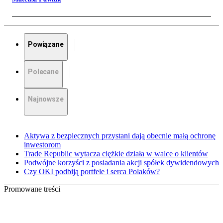
Powiązane
Polecane
Najnowsze
Aktywa z bezpiecznych przystani dają obecnie małą ochronę
inwestorom
Trade Republic wytacza ciężkie działa w walce o klientów
Podwójne korzyści z posiadania akcji spółek dywidendowych
Czy OKI podbiją portfele i serca Polaków?
Promowane treści