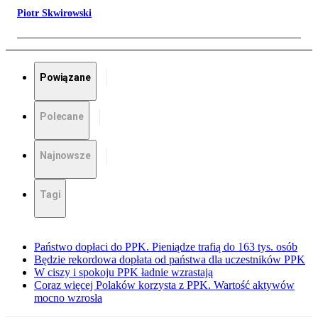
Piotr Skwirowski
Powiązane
Polecane
Najnowsze
Tagi
Państwo dopłaci do PPK. Pieniądze trafią do 163 tys. osób
Będzie rekordowa dopłata od państwa dla uczestników PPK
W ciszy i spokoju PPK ładnie wzrastają
Coraz więcej Polaków korzysta z PPK. Wartość aktywów
mocno wzrosła