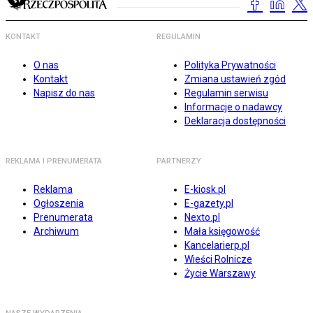
KONTAKT
REGULAMIN
O nas
Polityka Prywatności
Kontakt
Zmiana ustawień zgód
Napisz do nas
Regulamin serwisu
Informacje o nadawcy
Deklaracja dostępności
REKLAMA I PRENUMERATA
PARTNERZY
Reklama
E-kiosk.pl
Ogłoszenia
E-gazety.pl
Prenumerata
Nexto.pl
Archiwum
Mała księgowość
Kancelarierp.pl
Wieści Rolnicze
Życie Warszawy