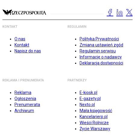
KONTAKT
REGULAMIN
O nas
Polityka Prywatności
Kontakt
Zmiana ustawień zgód
Napisz do nas
Regulamin serwisu
Informacje o nadawcy
Deklaracja dostępności
REKLAMA I PRENUMERATA
PARTNERZY
Reklama
E-kiosk.pl
Ogłoszenia
E-gazety.pl
Prenumerata
Nexto.pl
Archiwum
Mała księgowość
Kancelarierp.pl
Wieści Rolnicze
Życie Warszawy