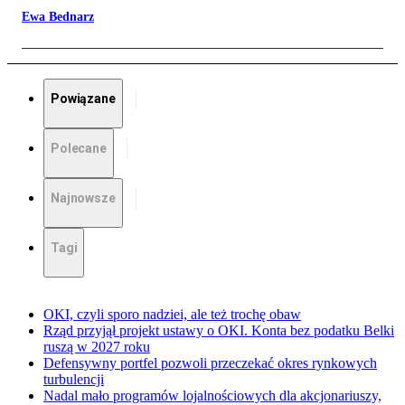
Ewa Bednarz
Powiązane
Polecane
Najnowsze
Tagi
OKI, czyli sporo nadziei, ale też trochę obaw
Rząd przyjął projekt ustawy o OKI. Konta bez podatku Belki
ruszą w 2027 roku
Defensywny portfel pozwoli przeczekać okres rynkowych
turbulencji
Nadal mało programów lojalnościowych dla akcjonariuszy,