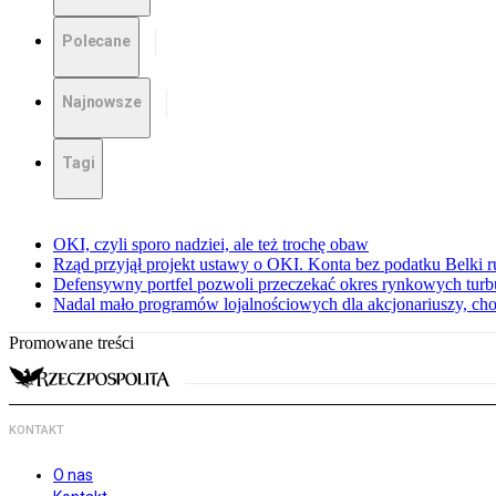
Polecane
Najnowsze
Tagi
OKI, czyli sporo nadziei, ale też trochę obaw
Rząd przyjął projekt ustawy o OKI. Konta bez podatku Belki 
Defensywny portfel pozwoli przeczekać okres rynkowych turbu
Nadal mało programów lojalnościowych dla akcjonariuszy, cho
Promowane treści
KONTAKT
O nas