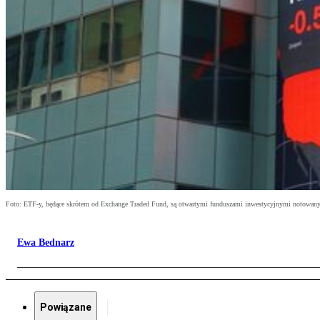
Foto: ETF-y, będące skrótem od Exchange Traded Fund, są otwartymi funduszami inwestycyjnymi notowanym
Ewa Bednarz
Powiązane