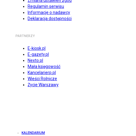
Zmiana ustawień zgód
Regulamin serwisu
Informacje o nadawcy
Deklaracja dostępności
PARTNERZY
E-kiosk.pl
E-gazety.pl
Nexto.pl
Mała księgowość
Kancelarierp.pl
Wieści Rolnicze
Życie Warszawy
KALENDARIUM