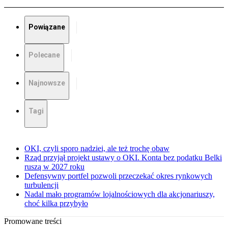
Powiązane
Polecane
Najnowsze
Tagi
OKI, czyli sporo nadziei, ale też trochę obaw
Rząd przyjął projekt ustawy o OKI. Konta bez podatku Belki
ruszą w 2027 roku
Defensywny portfel pozwoli przeczekać okres rynkowych
turbulencji
Nadal mało programów lojalnościowych dla akcjonariuszy,
choć kilka przybyło
Promowane treści