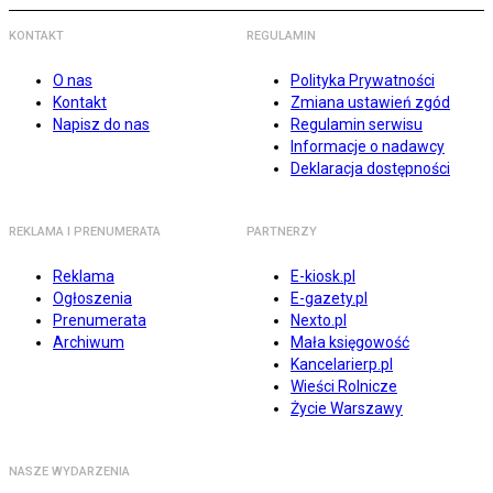
KONTAKT
REGULAMIN
O nas
Polityka Prywatności
Kontakt
Zmiana ustawień zgód
Napisz do nas
Regulamin serwisu
Informacje o nadawcy
Deklaracja dostępności
REKLAMA I PRENUMERATA
PARTNERZY
Reklama
E-kiosk.pl
Ogłoszenia
E-gazety.pl
Prenumerata
Nexto.pl
Archiwum
Mała księgowość
Kancelarierp.pl
Wieści Rolnicze
Życie Warszawy
NASZE WYDARZENIA