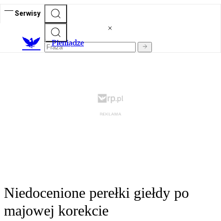
Serwisy
P
ieniądze
Niedocenione perełki giełdy po
majowej korekcie