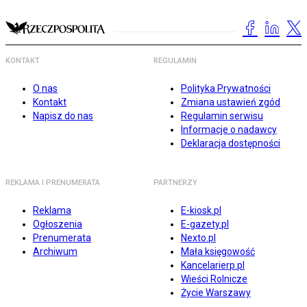
KONTAKT
REGULAMIN
O nas
Polityka Prywatności
Kontakt
Zmiana ustawień zgód
Napisz do nas
Regulamin serwisu
Informacje o nadawcy
Deklaracja dostępności
REKLAMA I PRENUMERATA
PARTNERZY
Reklama
E-kiosk.pl
Ogłoszenia
E-gazety.pl
Prenumerata
Nexto.pl
Archiwum
Mała księgowość
Kancelarierp.pl
Wieści Rolnicze
Życie Warszawy