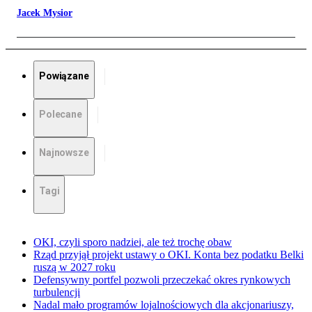
Jacek Mysior
Powiązane
Polecane
Najnowsze
Tagi
OKI, czyli sporo nadziei, ale też trochę obaw
Rząd przyjął projekt ustawy o OKI. Konta bez podatku Belki
ruszą w 2027 roku
Defensywny portfel pozwoli przeczekać okres rynkowych
turbulencji
Nadal mało programów lojalnościowych dla akcjonariuszy,