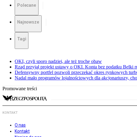
Polecane
Najnowsze
Tagi
OKI, czyli sporo nadziei, ale też trochę obaw
Rząd przyjął projekt ustawy o OKI. Konta bez podatku Belki 
Defensywny portfel pozwoli przeczekać okres rynkowych turbu
Nadal mało programów lojalnościowych dla akcjonariuszy, cho
Promowane treści
KONTAKT
O nas
Kontakt