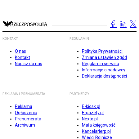
KONTAKT
REGULAMIN
O nas
Polityka Prywatności
Kontakt
Zmiana ustawień zgód
Napisz do nas
Regulamin serwisu
Informacje o nadawcy
Deklaracja dostępności
REKLAMA I PRENUMERATA
PARTNERZY
Reklama
E-kiosk.pl
Ogłoszenia
E-gazety.pl
Prenumerata
Nexto.pl
Archiwum
Mała księgowość
Kancelarierp.pl
Wieści Rolnicze