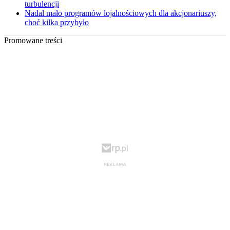
turbulencji
Nadal mało programów lojalnościowych dla akcjonariuszy,
choć kilka przybyło
Promowane treści