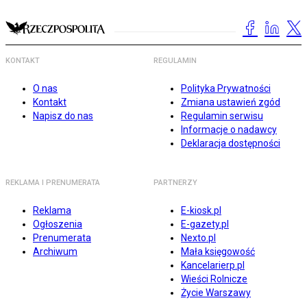
KONTAKT
REGULAMIN
O nas
Polityka Prywatności
Kontakt
Zmiana ustawień zgód
Napisz do nas
Regulamin serwisu
Informacje o nadawcy
Deklaracja dostępności
REKLAMA I PRENUMERATA
PARTNERZY
Reklama
E-kiosk.pl
Ogłoszenia
E-gazety.pl
Prenumerata
Nexto.pl
Archiwum
Mała księgowość
Kancelarierp.pl
Wieści Rolnicze
Życie Warszawy