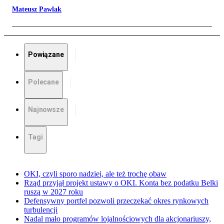
Mateusz Pawlak
Powiązane
Polecane
Najnowsze
Tagi
OKI, czyli sporo nadziei, ale też trochę obaw
Rząd przyjął projekt ustawy o OKI. Konta bez podatku Belki
ruszą w 2027 roku
Defensywny portfel pozwoli przeczekać okres rynkowych
turbulencji
Nadal mało programów lojalnościowych dla akcjonariuszy,