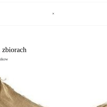
 zbiorach
nikow