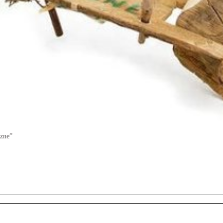
czne”