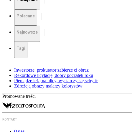
Polecane
Najnowsze
Tagi
Inwestorze, prokurator zabierze ci obraz
Rekordowe licytacje, dobry początek roku
Pieniądze leżą na ulicy, wystarczy się schylić
Zdrożeją obrazy malarzy kolorystów
Promowane treści
KONTAKT
O nas