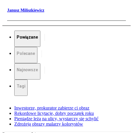
Janusz Miliszkiewicz
Powiązane
Polecane
Najnowsze
Tagi
Inwestorze, prokurator zabierze ci obraz
Rekordowe licytacje, dobry początek roku
Pieniądze leżą na ulicy, wystarczy się schylić
Zdrożeją obrazy malarzy kolorystów