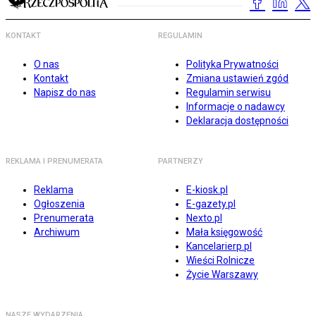
KONTAKT
REGULAMIN
O nas
Polityka Prywatności
Kontakt
Zmiana ustawień zgód
Napisz do nas
Regulamin serwisu
Informacje o nadawcy
Deklaracja dostępności
REKLAMA I PRENUMERATA
PARTNERZY
Reklama
E-kiosk.pl
Ogłoszenia
E-gazety.pl
Prenumerata
Nexto.pl
Archiwum
Mała księgowość
Kancelarierp.pl
Wieści Rolnicze
Życie Warszawy
NASZE WYDARZENIA