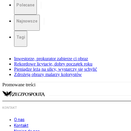
Polecane
Najnowsze
Tagi
Inwestorze, prokurator zabierze ci obraz
Rekordowe licytacje, dobry początek roku
Pieniądze leżą na ulicy, wystarczy się schylić
Zdrożeją obrazy malarzy kolorystów
Promowane treści
KONTAKT
O nas
Kontakt