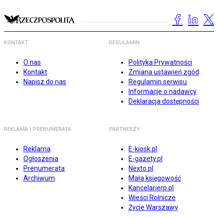
KONTAKT
REGULAMIN
O nas
Polityka Prywatności
Kontakt
Zmiana ustawień zgód
Napisz do nas
Regulamin serwisu
Informacje o nadawcy
Deklaracja dostępności
REKLAMA I PRENUMERATA
PARTNERZY
Reklama
E-kiosk.pl
Ogłoszenia
E-gazety.pl
Prenumerata
Nexto.pl
Archiwum
Mała księgowość
Kancelarierp.pl
Wieści Rolnicze
Życie Warszawy