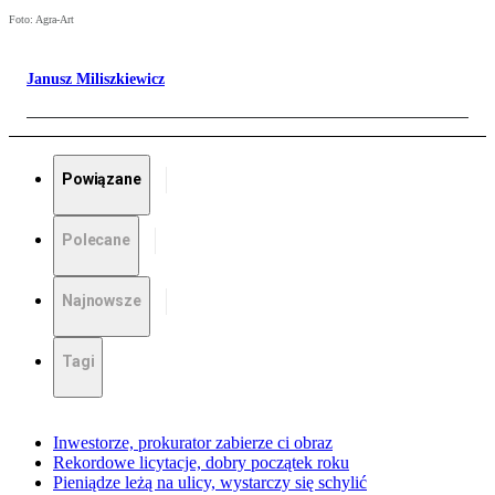
Foto: Agra-Art
Janusz Miliszkiewicz
Powiązane
Polecane
Najnowsze
Tagi
Inwestorze, prokurator zabierze ci obraz
Rekordowe licytacje, dobry początek roku
Pieniądze leżą na ulicy, wystarczy się schylić