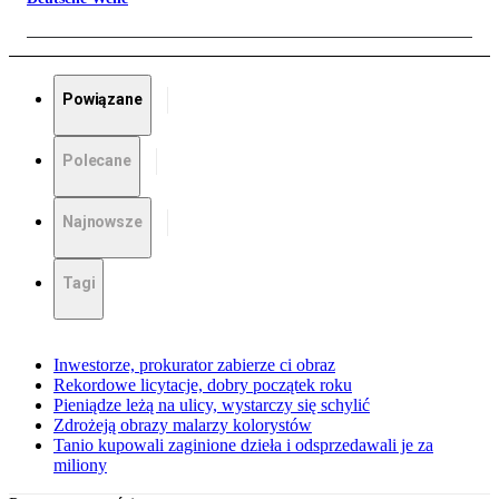
Powiązane
Polecane
Najnowsze
Tagi
Inwestorze, prokurator zabierze ci obraz
Rekordowe licytacje, dobry początek roku
Pieniądze leżą na ulicy, wystarczy się schylić
Zdrożeją obrazy malarzy kolorystów
Tanio kupowali zaginione dzieła i odsprzedawali je za
miliony