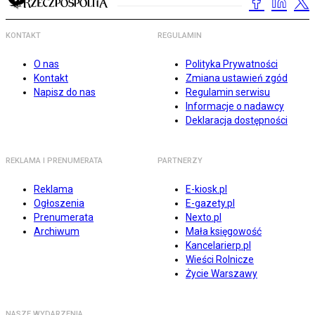
KONTAKT
REGULAMIN
O nas
Polityka Prywatności
Kontakt
Zmiana ustawień zgód
Napisz do nas
Regulamin serwisu
Informacje o nadawcy
Deklaracja dostępności
REKLAMA I PRENUMERATA
PARTNERZY
Reklama
E-kiosk.pl
Ogłoszenia
E-gazety.pl
Prenumerata
Nexto.pl
Archiwum
Mała księgowość
Kancelarierp.pl
Wieści Rolnicze
Życie Warszawy
NASZE WYDARZENIA