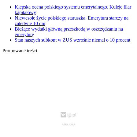
Kiepska ocena polskiego systemu emerytalnego. Kuleje filar
kapitałowy
Niewesołe życie polskiego staruszka. Emerytura starczy na
zaledwie 10 dni
Bieżące wydatki główną przeszkodą w oszczędzaniu na
emeryturę
Stan naszych subkont w ZUS wzrośnie niemal o 10 procent
Promowane treści