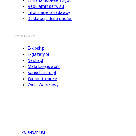
Zmiana ustawień zgód
Regulamin serwisu
Informacje o nadawcy
Deklaracja dostępności
PARTNERZY
E-kiosk.pl
E-gazety.pl
Nexto.pl
Mała księgowość
Kancelarierp.pl
Wieści Rolnicze
Życie Warszawy
KALENDARIUM