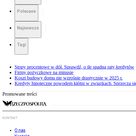
Polecane
Najnowsze
Tagi
Stopy procentowe w dół. Sprawdź, o ile spadną raty kredytów
Firmy pożyczkowe na minusie
Koszt budowy domu nie wzrośnie drastycznie w 2025 r.
Kredyty hipoteczne powodem kłótni w związkach. Sprzecza się
Promowane treści
KONTAKT
O nas