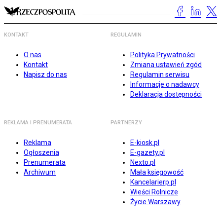
KONTAKT
REGULAMIN
O nas
Polityka Prywatności
Kontakt
Zmiana ustawień zgód
Napisz do nas
Regulamin serwisu
Informacje o nadawcy
Deklaracja dostępności
REKLAMA I PRENUMERATA
PARTNERZY
Reklama
E-kiosk.pl
Ogłoszenia
E-gazety.pl
Prenumerata
Nexto.pl
Archiwum
Mała księgowość
Kancelarierp.pl
Wieści Rolnicze
Życie Warszawy