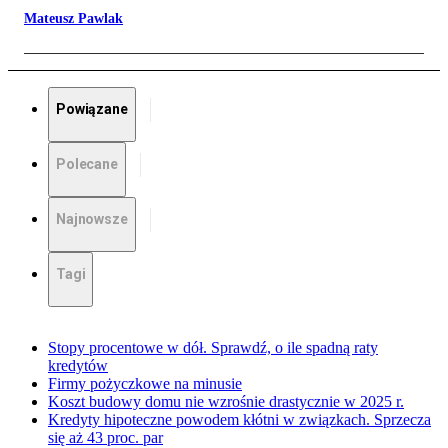
Mateusz Pawlak
Powiązane
Polecane
Najnowsze
Tagi
Stopy procentowe w dół. Sprawdź, o ile spadną raty
kredytów
Firmy pożyczkowe na minusie
Koszt budowy domu nie wzrośnie drastycznie w 2025 r.
Kredyty hipoteczne powodem kłótni w związkach. Sprzecza
się aż 43 proc. par