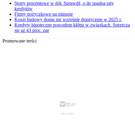
Stopy procentowe w dół. Sprawdź, o ile spadną raty
kredytów
Firmy pożyczkowe na minusie
Koszt budowy domu nie wzrośnie drastycznie w 2025 r.
Kredyty hipoteczne powodem kłótni w związkach. Sprzecza
się aż 43 proc. par
Promowane treści