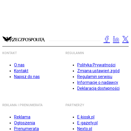
KONTAKT
REGULAMIN
O nas
Polityka Prywatności
Kontakt
Zmiana ustawień zgód
Napisz do nas
Regulamin serwisu
Informacje o nadawcy
Deklaracja dostępności
REKLAMA I PRENUMERATA
PARTNERZY
Reklama
E-kiosk.pl
Ogłoszenia
E-gazety.pl
Prenumerata
Nexto.pl