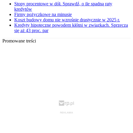
Stopy procentowe w dół. Sprawdź, o ile spadną raty
kredytów
Firmy pożyczkowe na minusie
Koszt budowy domu nie wzrośnie drastycznie w 2025 r.
Kredyty hipoteczne powodem kłótni w związkach. Sprzecza
się aż 43 proc. par
Promowane treści