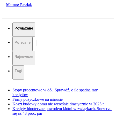
Mateusz Pawlak
Powiązane
Polecane
Najnowsze
Tagi
Stopy procentowe w dół. Sprawdź, o ile spadną raty
kredytów
Firmy pożyczkowe na minusie
Koszt budowy domu nie wzrośnie drastycznie w 2025 r.
Kredyty hipoteczne powodem kłótni w związkach. Sprzecza
się aż 43 proc. par