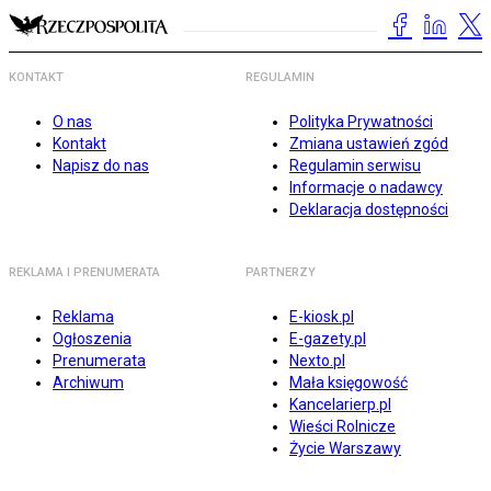
KONTAKT
REGULAMIN
O nas
Polityka Prywatności
Kontakt
Zmiana ustawień zgód
Napisz do nas
Regulamin serwisu
Informacje o nadawcy
Deklaracja dostępności
REKLAMA I PRENUMERATA
PARTNERZY
Reklama
E-kiosk.pl
Ogłoszenia
E-gazety.pl
Prenumerata
Nexto.pl
Archiwum
Mała księgowość
Kancelarierp.pl
Wieści Rolnicze
Życie Warszawy