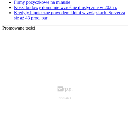
Firmy pożyczkowe na minusie
Koszt budowy domu nie wzrośnie drastycznie w 2025 r.
Kredyty hipoteczne powodem kłótni w związkach. Sprzecza
się aż 43 proc. par
Promowane treści