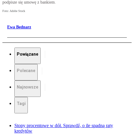
podpisze się umowę z bankiem.
Foto: Adobe Stock
Ewa Bednarz
Powiązane
Polecane
Najnowsze
Tagi
Stopy procentowe w dół. Sprawdź, o ile spadną raty
kredytów