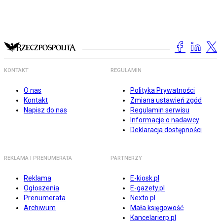
KONTAKT
REGULAMIN
O nas
Polityka Prywatności
Kontakt
Zmiana ustawień zgód
Napisz do nas
Regulamin serwisu
Informacje o nadawcy
Deklaracja dostępności
REKLAMA I PRENUMERATA
PARTNERZY
Reklama
E-kiosk.pl
Ogłoszenia
E-gazety.pl
Prenumerata
Nexto.pl
Archiwum
Mała księgowość
Kancelarierp.pl