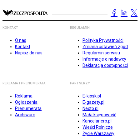
KONTAKT
REGULAMIN
O nas
Polityka Prywatności
Kontakt
Zmiana ustawień zgód
Napisz do nas
Regulamin serwisu
Informacje o nadawcy
Deklaracja dostępności
REKLAMA I PRENUMERATA
PARTNERZY
Reklama
E-kiosk.pl
Ogłoszenia
E-gazety.pl
Prenumerata
Nexto.pl
Archiwum
Mała księgowość
Kancelarierp.pl
Wieści Rolnicze
Życie Warszawy