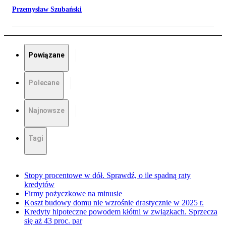
Przemysław Szubański
Powiązane
Polecane
Najnowsze
Tagi
Stopy procentowe w dół. Sprawdź, o ile spadną raty
kredytów
Firmy pożyczkowe na minusie
Koszt budowy domu nie wzrośnie drastycznie w 2025 r.
Kredyty hipoteczne powodem kłótni w związkach. Sprzecza
się aż 43 proc. par