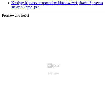
Kredyty hipoteczne powodem kłótni w związkach. Sprzecza
się aż 43 proc. par
Promowane treści