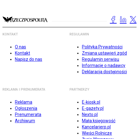
KONTAKT
REGULAMIN
O nas
Polityka Prywatności
Kontakt
Zmiana ustawień zgód
Napisz do nas
Regulamin serwisu
Informacje o nadawcy
Deklaracja dostępności
REKLAMA I PRENUMERATA
PARTNERZY
Reklama
E-kiosk.pl
Ogłoszenia
E-gazety.pl
Prenumerata
Nexto.pl
Archiwum
Mała księgowość
Kancelarierp.pl
Wieści Rolnicze