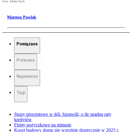
Foto: Adobe Stock
Mateusz Pawlak
Powiązane
Polecane
Najnowsze
Tagi
Stopy procentowe w dół. Sprawdź, o ile spadną raty
kredytów
Firmy pożyczkowe na minusie
Koszt budowy domu nie wzrośnie drastycznie w 2025 r.