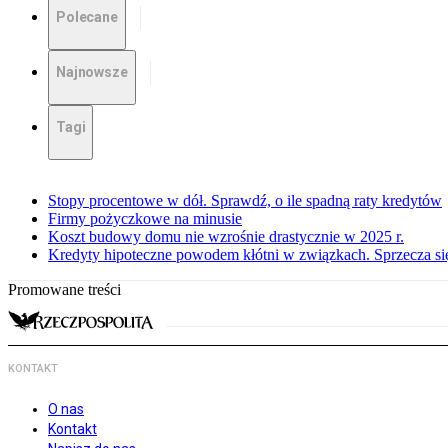
Polecane
Najnowsze
Tagi
Stopy procentowe w dół. Sprawdź, o ile spadną raty kredytów
Firmy pożyczkowe na minusie
Koszt budowy domu nie wzrośnie drastycznie w 2025 r.
Kredyty hipoteczne powodem kłótni w związkach. Sprzecza się
Promowane treści
KONTAKT
O nas
Kontakt