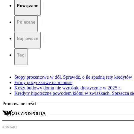
Powiązane
Polecane
Najnowsze
Tagi
Stopy procentowe w dół. Sprawdź, o ile spadną raty kredytów
Firmy pożyczkowe na minusie
Koszt budowy domu nie wzrośnie drastycznie w 2025 r.
Kredyty hipoteczne powodem kłótni w związkach. Sprzecza się
Promowane treści
KONTAKT