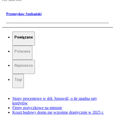
Foto: Adobe Stock
Przemysław Szubański
Powiązane
Polecane
Najnowsze
Tagi
Stopy procentowe w dół. Sprawdź, o ile spadną raty
kredytów
Firmy pożyczkowe na minusie
Koszt budowy domu nie wzrośnie drastycznie w 2025 r.