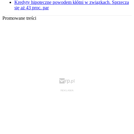
Kredyty hipoteczne powodem kłótni w związkach. Sprzecza
się aż 43 proc. par
Promowane treści