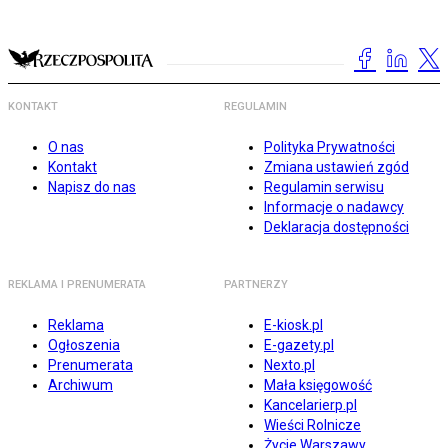
KONTAKT
REGULAMIN
O nas
Polityka Prywatności
Kontakt
Zmiana ustawień zgód
Napisz do nas
Regulamin serwisu
Informacje o nadawcy
Deklaracja dostępności
REKLAMA I PRENUMERATA
PARTNERZY
Reklama
E-kiosk.pl
Ogłoszenia
E-gazety.pl
Prenumerata
Nexto.pl
Archiwum
Mała księgowość
Kancelarierp.pl
Wieści Rolnicze
Życie Warszawy