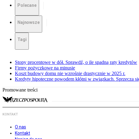
Polecane
Najnowsze
Tagi
Stopy procentowe w dół. Sprawdź, o ile spadną raty kredytów
Firmy pożyczkowe na minusie
Koszt budowy domu nie wzrośnie drastycznie w 2025 r.
Kredyty hipoteczne powodem kłótni w związkach. Sprzecza się
Promowane treści
KONTAKT
O nas
Kontakt