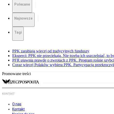
Polecane
Najnowsze
Tagi
PPK zarabiają więcej od tradycyjnych funduszy
Eksperci: PPK nie przeciekają. Nie trzeba ich uszczelniać, to b
PFR ujawnia prawdę o zwrotach z PPK. Program rośnie szybci
Coraz więcej Polaków wybiera PPK. Partycypacja przekroczył
Promowane treści
KONTAKT
O nas
Kontakt