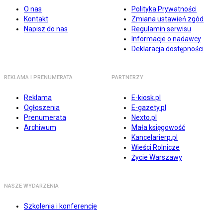
O nas
Polityka Prywatności
Kontakt
Zmiana ustawień zgód
Napisz do nas
Regulamin serwisu
Informacje o nadawcy
Deklaracja dostępności
REKLAMA I PRENUMERATA
PARTNERZY
Reklama
E-kiosk.pl
Ogłoszenia
E-gazety.pl
Prenumerata
Nexto.pl
Archiwum
Mała księgowość
Kancelarierp.pl
Wieści Rolnicze
Życie Warszawy
NASZE WYDARZENIA
Szkolenia i konferencje