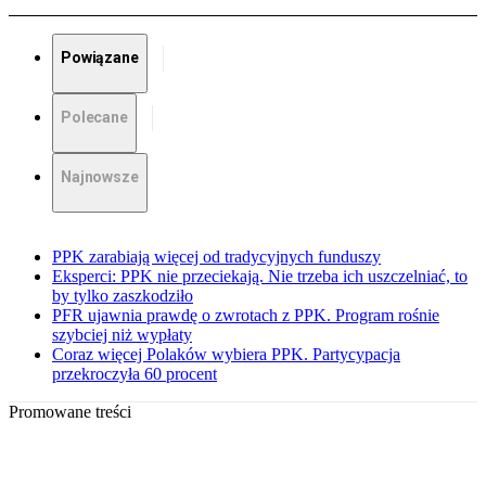
Powiązane
Polecane
Najnowsze
PPK zarabiają więcej od tradycyjnych funduszy
Eksperci: PPK nie przeciekają. Nie trzeba ich uszczelniać, to
by tylko zaszkodziło
PFR ujawnia prawdę o zwrotach z PPK. Program rośnie
szybciej niż wypłaty
Coraz więcej Polaków wybiera PPK. Partycypacja
przekroczyła 60 procent
Promowane treści