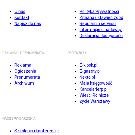
O nas
Polityka Prywatności
Kontakt
Zmiana ustawień zgód
Napisz do nas
Regulamin serwisu
Informacje o nadawcy
Deklaracja dostępności
REKLAMA I PRENUMERATA
PARTNERZY
Reklama
E-kiosk.pl
Ogłoszenia
E-gazety.pl
Prenumerata
Nexto.pl
Archiwum
Mała księgowość
Kancelarierp.pl
Wieści Rolnicze
Życie Warszawy
NASZE WYDARZENIA
Szkolenia i konferencje