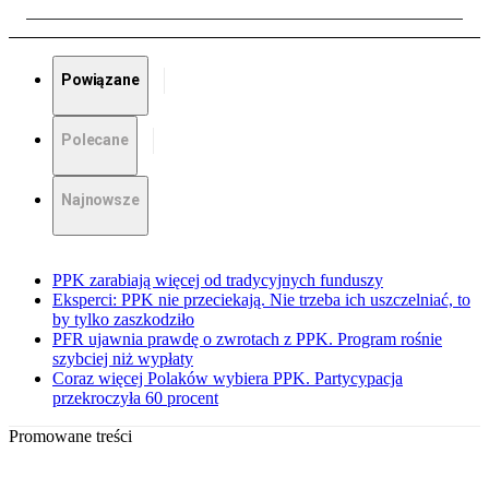
Powiązane
Polecane
Najnowsze
PPK zarabiają więcej od tradycyjnych funduszy
Eksperci: PPK nie przeciekają. Nie trzeba ich uszczelniać, to
by tylko zaszkodziło
PFR ujawnia prawdę o zwrotach z PPK. Program rośnie
szybciej niż wypłaty
Coraz więcej Polaków wybiera PPK. Partycypacja
przekroczyła 60 procent
Promowane treści