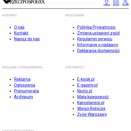
KONTAKT
REGULAMIN
O nas
Polityka Prywatności
Kontakt
Zmiana ustawień zgód
Napisz do nas
Regulamin serwisu
Informacje o nadawcy
Deklaracja dostępności
REKLAMA I PRENUMERATA
PARTNERZY
Reklama
E-kiosk.pl
Ogłoszenia
E-gazety.pl
Prenumerata
Nexto.pl
Archiwum
Mała księgowość
Kancelarierp.pl
Wieści Rolnicze
Życie Warszawy