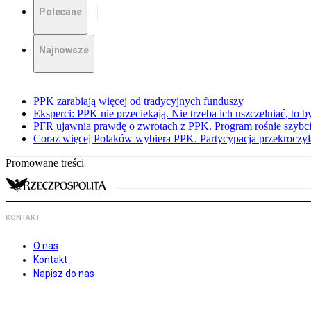
Polecane
Najnowsze
PPK zarabiają więcej od tradycyjnych funduszy
Eksperci: PPK nie przeciekają. Nie trzeba ich uszczelniać, to b
PFR ujawnia prawdę o zwrotach z PPK. Program rośnie szybci
Coraz więcej Polaków wybiera PPK. Partycypacja przekroczył
Promowane treści
KONTAKT
O nas
Kontakt
Napisz do nas