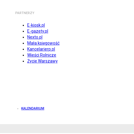
PARTNERZY
E-kiosk.pl
E-gazety.pl
Nexto.pl
Mała księgowość
Kancelarierp.pl
Wieści Rolnicze
Życie Warszawy
KALENDARIUM