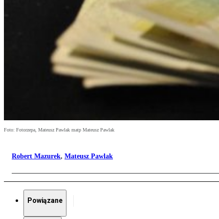
Foto: Fotorzepa, Mateusz Pawlak matp Mateusz Pawlak
Robert Mazurek
,
Mateusz Pawlak
Powiązane