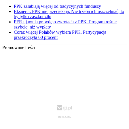
PPK zarabiają więcej od tradycyjnych funduszy
Eksperci: PPK nie przeciekają. Nie trzeba ich uszczelniać, to
by tylko zaszkodziło
PFR ujawnia prawdę o zwrotach z PPK. Program rośnie
szybciej niż wypłaty
Coraz więcej Polaków wybiera PPK. Partycypacja
przekroczyła 60 procent
Promowane treści