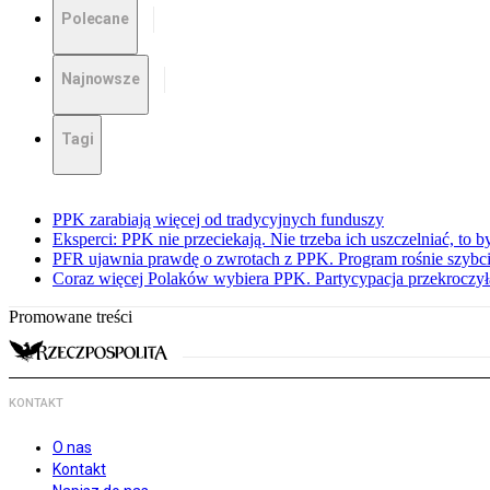
Polecane
Najnowsze
Tagi
PPK zarabiają więcej od tradycyjnych funduszy
Eksperci: PPK nie przeciekają. Nie trzeba ich uszczelniać, to b
PFR ujawnia prawdę o zwrotach z PPK. Program rośnie szybci
Coraz więcej Polaków wybiera PPK. Partycypacja przekroczył
Promowane treści
KONTAKT
O nas
Kontakt